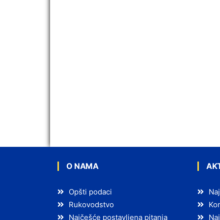
O NAMA
AK
Opšti podaci
Naj
Rukovodstvo
Kon
Najčešće postavljena pitanja
Naj