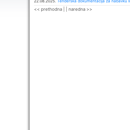
22.08.2025.
Tenderska dokumentacija za nabavku l
<< prethodna
| |
naredna >>