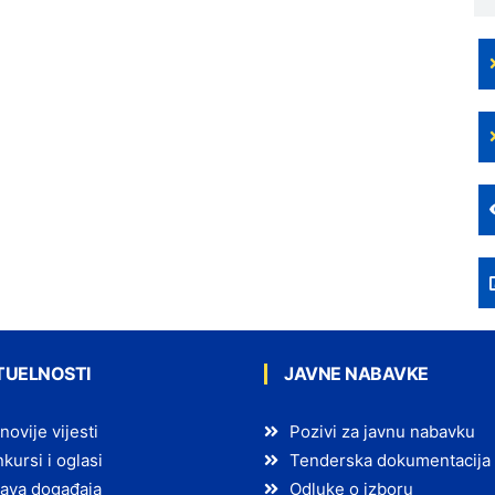
TUELNOSTI
JAVNE NABAVKE
novije vijesti
Pozivi za javnu nabavku
kursi i oglasi
Tenderska dokumentacija
ava događaja
Odluke o izboru