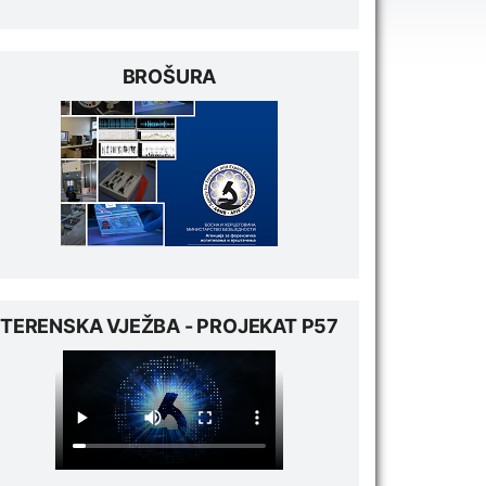
BROŠURA
TERENSKA VJEŽBA - PROJEKAT P57