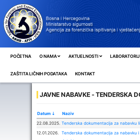
POČETNA
O NAMA
AKTUELNOSTI
LABORATORIJ
ZAŠTITA LIČNIH PODATAKA
KONTAKT
JAVNE NABAVKE - TENDERSKA 
Datum
Naziv
22.08.2025.
Tenderska dokumentacija za nabavku l
12.01.2026.
Tenderska dokumentacija za nabavku 