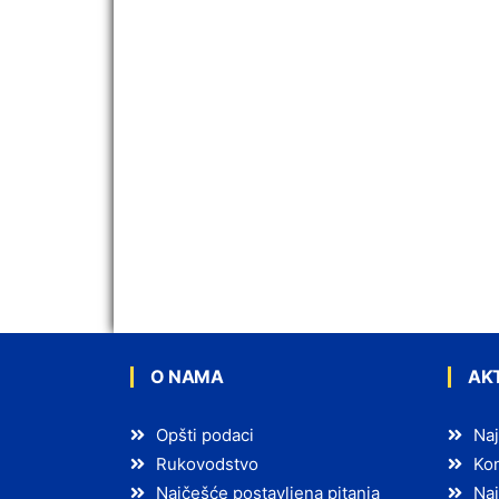
O NAMA
AK
Opšti podaci
Naj
Rukovodstvo
Kon
Najčešće postavljena pitanja
Naj