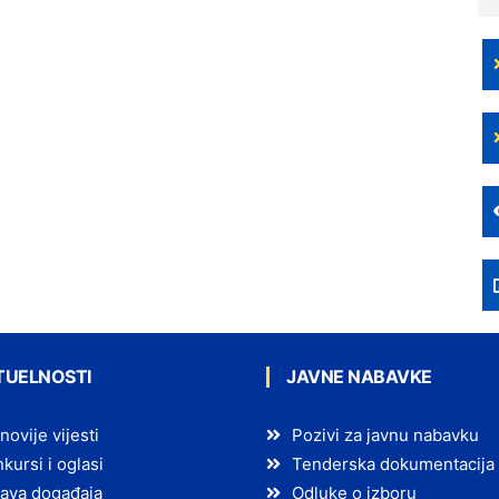
TUELNOSTI
JAVNE NABAVKE
novije vijesti
Pozivi za javnu nabavku
kursi i oglasi
Tenderska dokumentacija
ava događaja
Odluke o izboru