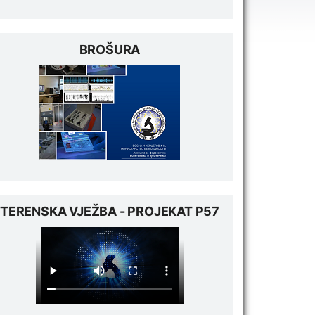
BROŠURA
TERENSKA VJEŽBA - PROJEKAT P57