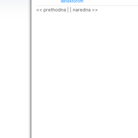
detektorom
<< prethodna
| |
naredna >>