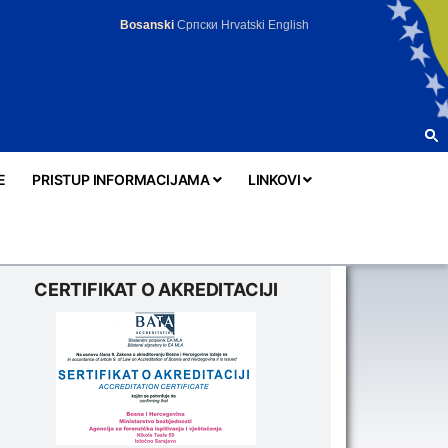
Bosanski
Српски
Hrvatski
English
E
PRISTUP INFORMACIJAMA
LINKOVI
CERTIFIKAT O AKREDITACIJI