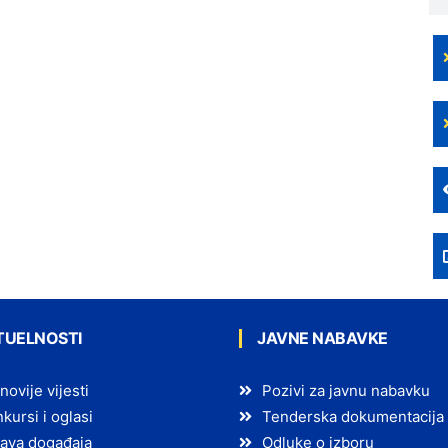
TUELNOSTI
JAVNE NABAVKE
novije vijesti
Pozivi za javnu nabavku
kursi i oglasi
Tenderska dokumentacija
ava događaja
Odluke o izboru