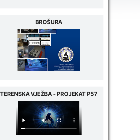
BROŠURA
TERENSKA VJEŽBA - PROJEKAT P57