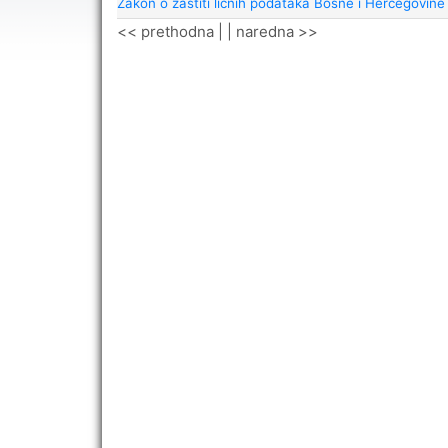
Zakon o zaštiti ličnih podataka Bosne i Hercegovine
<< prethodna
| |
naredna >>