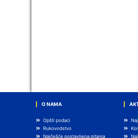
O NAMA
AK
Opšti podaci
Naj
Rukovodstvo
Kon
Najčešće postavljena pitanja
Naj