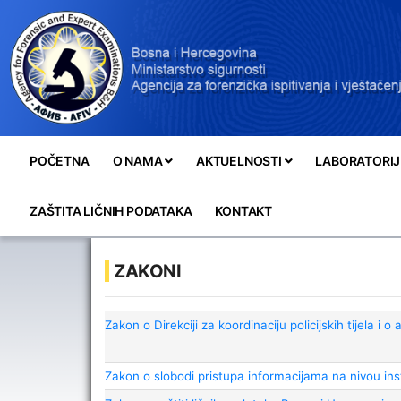
POČETNA
O NAMA
AKTUELNOSTI
LABORATORIJ
ZAŠTITA LIČNIH PODATAKA
KONTAKT
ZAKONI
Zakon o Direkciji za koordinaciju policijskih tijela i
Zakon o slobodi pristupa informacijama na nivou ins