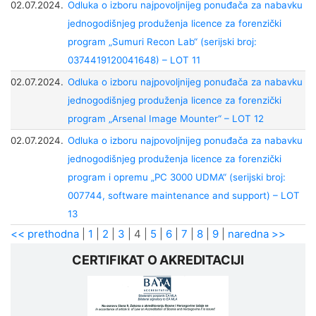
02.07.2024.
Odluka o izboru najpovoljnijeg ponuđača za nabavku
jednogodišnjeg produženja licence za forenzički
program „Sumuri Recon Lab“ (serijski broj:
0374419120041648) – LOT 11
02.07.2024.
Odluka o izboru najpovoljnijeg ponuđača za nabavku
jednogodišnjeg produženja licence za forenzički
program „Arsenal Image Mounter“ – LOT 12
02.07.2024.
Odluka o izboru najpovoljnijeg ponuđača za nabavku
jednogodišnjeg produženja licence za forenzički
program i opremu „PC 3000 UDMA“ (serijski broj:
007744, software maintenance and support) – LOT
13
<< prethodna
|
1
|
2
|
3
|
4
|
5
|
6
|
7
|
8
|
9
|
naredna >>
CERTIFIKAT O AKREDITACIJI