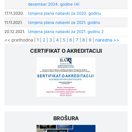
decembar 2024. godine (4)
17.11.2020.
Izmjena plana nabavki za 2020. godinu
11.11.2021.
Izmjena plana nabavki za 2021. godinu
20.12.2021.
Izmjena plana nabavki za 2021. godinu 2
<< prethodna
|
1
|
2
|
3
|
4
|
5
|
6
|
7
|
8
|
9
|
naredna >>
CERTIFIKAT O AKREDITACIJI
BROŠURA