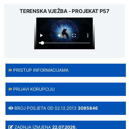
TERENSKA VJEŽBA - PROJEKAT P57
PRISTUP INFORMACIJAMA
PRIJAVI KORUPCIJU
BROJ POSJETA OD 02.12.2013
3085846
ZADNJA IZMJENA
22.07.2026.