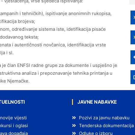
 - vještačenja, vrše sljedeća ispitivanja:
štampanih i tehničkih), ispitivanje anonimnih rukopisa,
ifikacija brojeva;
nom, određivanje sistema iste, idetifikacija pisaće
 dodavanog teksta;
enata i autentičnosti novčanica, identifikacija vrste
a i sl.
a je član ENFSI radne grupe za dokumente i uspješno je
truktivna analiza i prepoznavanje tehnika printanja u
like Njemačke.
TUELNOSTI
JAVNE NABAVKE
novije vijesti
Pozivi za javnu nabavku
kursi i oglasi
Tenderska dokumentacija
ava događaja
Odluke o izboru