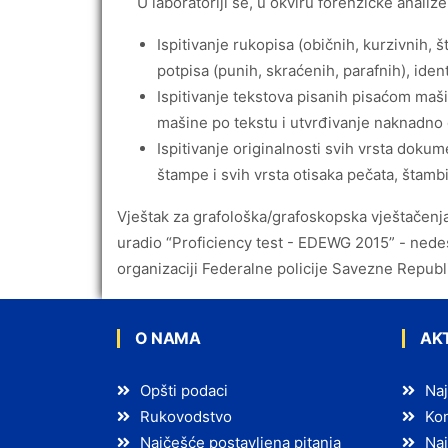
U laboratoriji se, u okviru forenzičke analize
Ispitivanje rukopisa (običnih, kurzivnih, 
potpisa (punih, skraćenih, parafnih), ident
Ispitivanje tekstova pisanih pisaćom maši
mašine po tekstu i utvrđivanje naknadno
Ispitivanje originalnosti svih vrsta dokum
štampe i svih vrsta otisaka pečata, štambilj
Vještak za grafološka/grafoskopska vještačenj
uradio “Proficiency test - EDEWG 2015” - nedes
organizaciji Federalne policije Savezne Repub
O NAMA
AK
Opšti podaci
Naj
Rukovodstvo
Kon
Najčešće postavljena pitanja
Naj