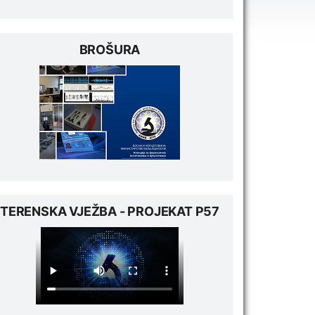
BROŠURA
TERENSKA VJEŽBA - PROJEKAT P57