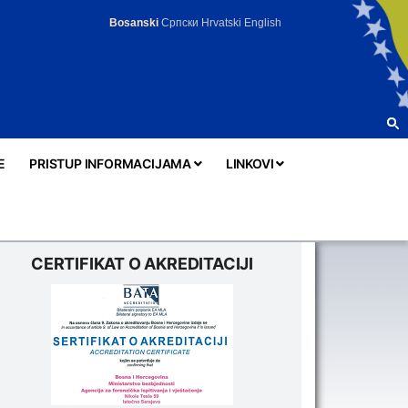
Bosanski
Српски
Hrvatski
English
E
PRISTUP INFORMACIJAMA
LINKOVI
CERTIFIKAT O AKREDITACIJI