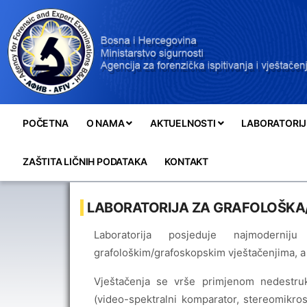
POČETNA
O NAMA
AKTUELNOSTI
LABORATORIJ
ZAŠTITA LIČNIH PODATAKA
KONTAKT
LABORATORIJA ZA GRAFOLOŠKA
Laboratorija posjeduje najmodern
grafološkim/grafoskopskim vještačenjima, a 
Vještačenja se vrše primjenom nedestruk
(video-spektralni komparator, stereomikro