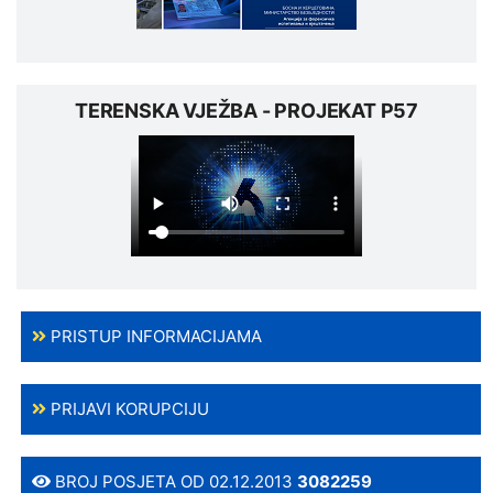
TERENSKA VJEŽBA - PROJEKAT P57
PRISTUP INFORMACIJAMA
PRIJAVI KORUPCIJU
BROJ POSJETA OD 02.12.2013
3082259