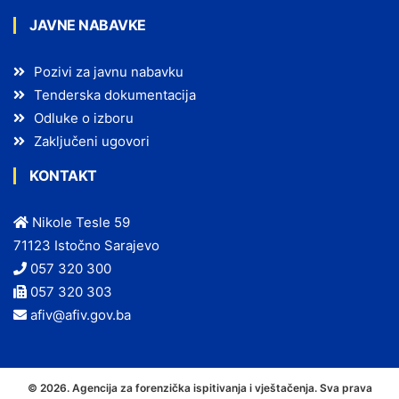
JAVNE NABAVKE
Pozivi za javnu nabavku
Tenderska dokumentacija
Odluke o izboru
Zaključeni ugovori
KONTAKT
Nikole Tesle 59
71123 Istočno Sarajevo
057 320 300
057 320 303
afiv@afiv.gov.ba
© 2026. Agencija za forenzička ispitivanja i vještačenja. Sva prava