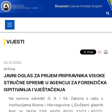
Bosanski
Српски
Hrvatski
English
VIJESTI
02.12.2020.
Arhiva
JAVNI OGLAS ZA PRIJEM PRIPRAVNIKA VISOKE
STRUČNE SPREME U AGENCIJI ZA FORENZIČKA
ISPITIVANJA I VJEŠTAČENJA
Na osnovu odredbi čl. 8. i 54. Zakona o radu u
institucijama Bosne i Hercegovine („Službeni glasnik
BiH“, br. 26/04, 7/05, 48/05, 60/10, 32/13 i 93/17),