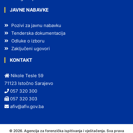
JAVNE NABAVKE
Pozivi za javnu nabavku
Tenderska dokumentacija
Odluke o izboru
Zaključeni ugovori
KONTAKT
Nikole Tesle 59
71123 Istočno Sarajevo
057 320 300
057 320 303
afiv@afiv.gov.ba
© 2026. Agencija za forenzička ispitivanja i vještačenja. Sva prava