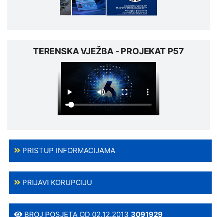
TERENSKA VJEŽBA - PROJEKAT P57
PRISTUP INFORMACIJAMA
PRIJAVI KORUPCIJU
BROJ POSJETA OD 02.12.2013
3091929