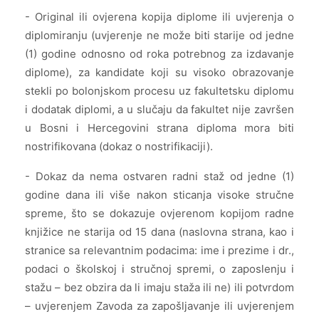
- Original ili ovjerena kopija diplome ili uvjerenja o
diplomiranju (uvjerenje ne može biti starije od jedne
(1) godine odnosno od roka potrebnog za izdavanje
diplome), za kandidate koji su visoko obrazovanje
stekli po bolonjskom procesu uz fakultetsku diplomu
i dodatak diplomi, a u slučaju da fakultet nije završen
u Bosni i Hercegovini strana diploma mora biti
nostrifikovana (dokaz o nostrifikaciji).
- Dokaz da nema ostvaren radni staž od jedne (1)
godine dana ili više nakon sticanja visoke stručne
spreme, što se dokazuje ovjerenom kopijom radne
knjižice ne starija od 15 dana (naslovna strana, kao i
stranice sa relevantnim podacima: ime i prezime i dr.,
podaci o školskoj i stručnoj spremi, o zaposlenju i
stažu – bez obzira da li imaju staža ili ne) ili potvrdom
– uvjerenjem Zavoda za zapošljavanje ili uvjerenjem