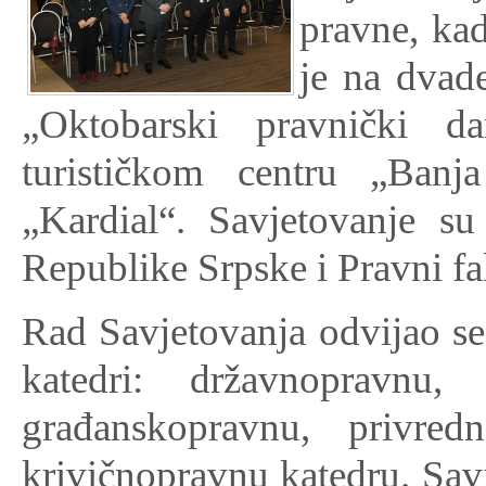
pravne, ka
je na dvad
„Oktobarski pravnički d
turističkom centru „Banj
„Kardial“. Savjetovanje su
Republike Srpske i Pravni fa
Rad Savjetovanja odvijao se
katedri: državnopravnu,
građanskopravnu, privre
krivičnopravnu katedru. Sav